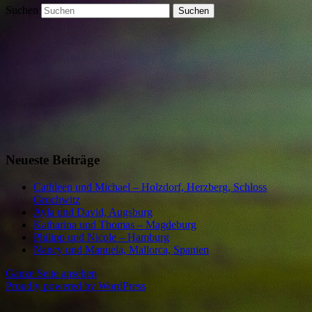
Suchen
Neueste Beiträge
Cathleen und Michael – Holzdorf, Herzberg, Schloss
Grochwitz
Ayla und David, Augsburg
Katharina und Thomas – Magdeburg
Philipp und Nicole – Hamburg
Nancy und Manuela, Mallorca, Spanien
Ganze Seite ansehen
Proudly powered by WordPress