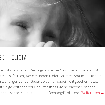
E – ELICIA
chen Start ins Leben. Die jüngste von vier Geschwistern kam vor 18
s man sofort sah, war die Lippen-Kiefer-Gaumen-Spalte. Die kannte
rsuchungen vor der Geburt. Was man dabei nicht gesehen hatte,
rst einige Zeit nach der Geburt fest: das kleine Mädchen ist ohne
en – Anophthalmus lautet der Fachbegriff, bilateral.
Weiterlesen
→