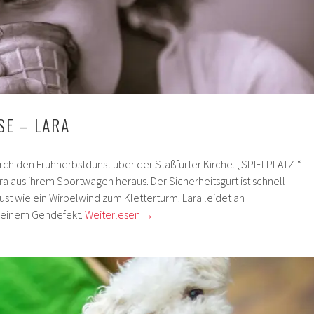
SE – LARA
rch den Frühherbstdunst über der Staßfurter Kirche. „SPIELPLATZ!“
Lara aus ihrem Sportwagen heraus. Der Sicherheitsgurt ist schnell
aust wie ein Wirbelwind zum Kletterturm. Lara leidet an
 einem Gendefekt.
Weiterlesen
→