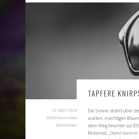
TAPFERE KNIRP
Die Sonne strahlt über 
13. März 2014
uralten, mächtigen Bäume
Hinterlasse einen
dem Weg hinunter zur Elbe
Kommentar
Motorrad.
„Damit kann er 