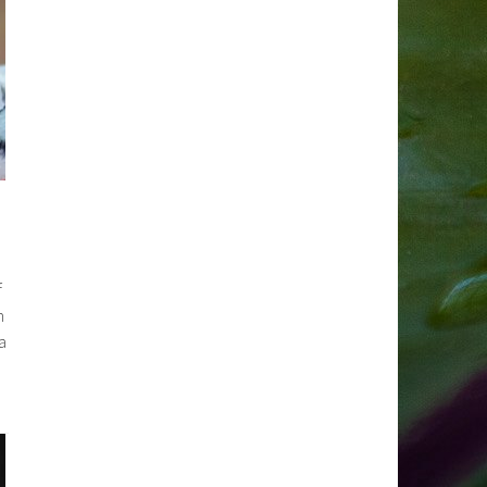
f
m
a