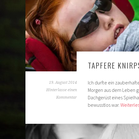
TAPFERE KNIRP
Ich durfte ein zauberhaf
19. August 2014
Morgen aus dem Leben ger
Hinterlasse einen
Dachgerüst eines Spielhau
Kommentar
bewusstlos war.
Weiterle