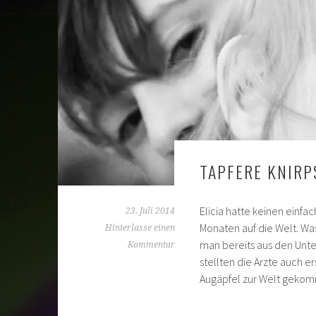
TAPFERE KNIRPS
Elicia hatte keinen einfa
23. Juli 2014
Monaten auf die Welt. Wa
Hinterlasse einen
man bereits aus den Unte
Kommentar
stellten die Ärzte auch e
Augäpfel zur Welt gekomm