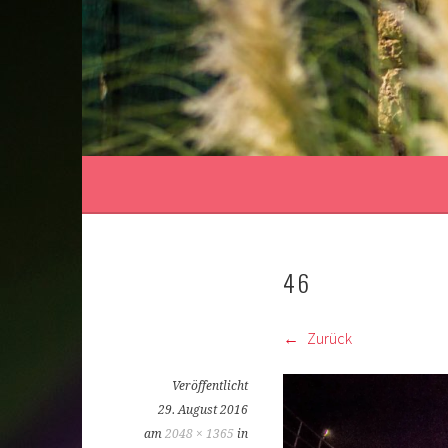
Springe
zum
Inhalt
46
Zurück
Veröffentlicht
29. August 2016
am
2048 × 1365
in