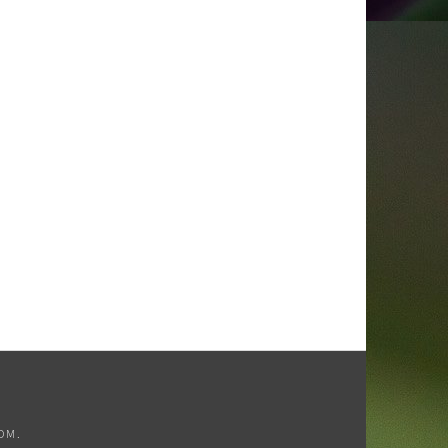
COM
.