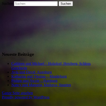
Suchen
Neueste Beiträge
Cathleen und Michael – Holzdorf, Herzberg, Schloss
Grochwitz
Ayla und David, Augsburg
Katharina und Thomas – Magdeburg
Philipp und Nicole – Hamburg
Nancy und Manuela, Mallorca, Spanien
Ganze Seite ansehen
Proudly powered by WordPress