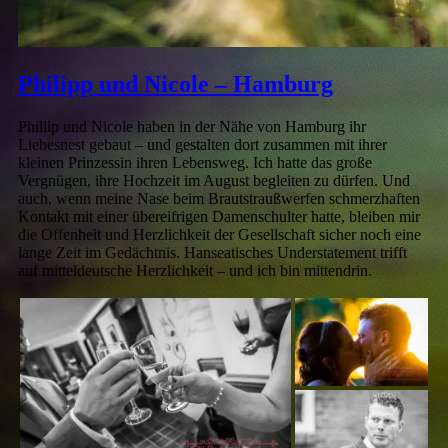
Philipp und Nicole – Hamburg
Phillip und Nicole haben in der Nähe von Hamburg ihr
Liebesnest gebaut – und gestalten dort zusammen mit ihrer
kleinen Prinzessin ihren Lebensweg. Ich hatte das große
Vergnügen, ihre Hochzeit im August begleiten zu dürfen.
Und
auch, wenn meine Nase beim Brautstraußwerfen schmerzhaften
Kontakt mit einer übereifrigen Damenschulter hatte, bleiben mir
die Offenheit und Herzlichkeit der Gesellschaft sicher noch eine
lange Zeit im Gedächtnis. Hanseatisches Understatement trifft
auf mitteldeutsche Herzlichkeit – und ich bin mittendrin.